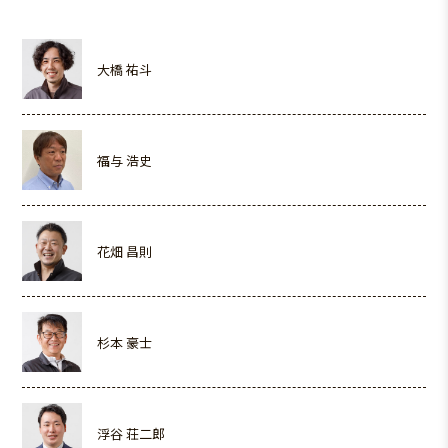
大橋 祐斗
福与 浩史
花畑 昌則
杉本 豪士
浮谷 荘二郎