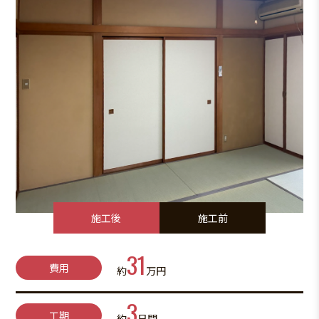
施工後
施工前
31
費用
約
万円
3
工期
約
日間