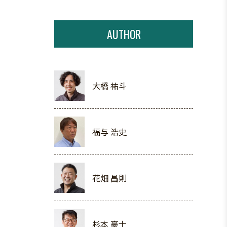
AUTHOR
大橋 祐斗
福与 浩史
花畑 昌則
杉本 豪士