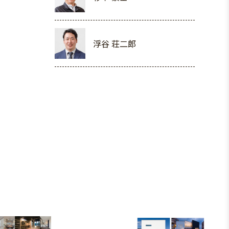
浮谷 荘二郎