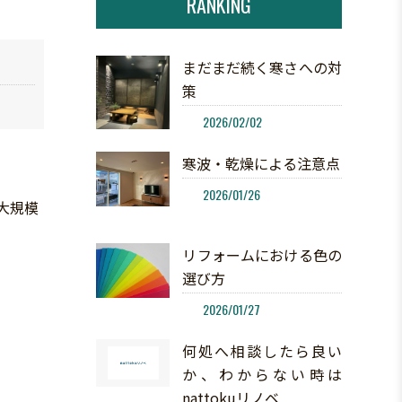
RANKING
まだまだ続く寒さへの対
策
2026/02/02
寒波・乾燥による注意点
2026/01/26
の大規模
リフォームにおける色の
選び方
2026/01/27
何処へ相談したら良い
か、わからない時は
nattokuリノベ