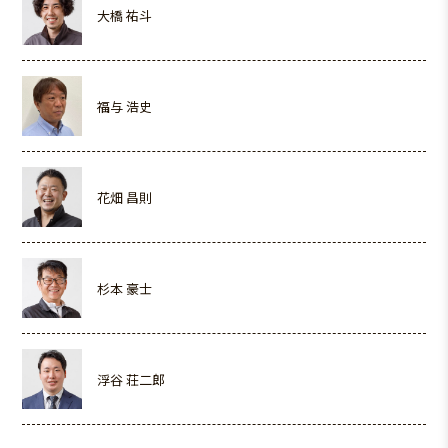
大橋 祐斗
福与 浩史
花畑 昌則
杉本 豪士
浮谷 荘二郎