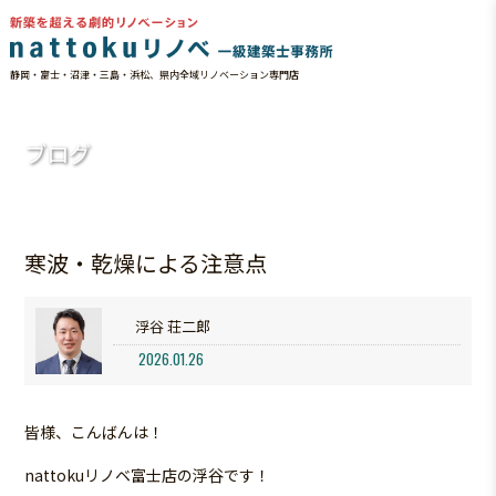
静岡・富士・沼津・三島・浜松、県内全域リノベーション専門店
HOME
ブログ
寒波・乾燥による注意点
ブログ
寒波・乾燥による注意点
浮谷 荘二郎
2026.01.26
皆様、こんばんは！
nattokuリノベ富士店の浮谷です！