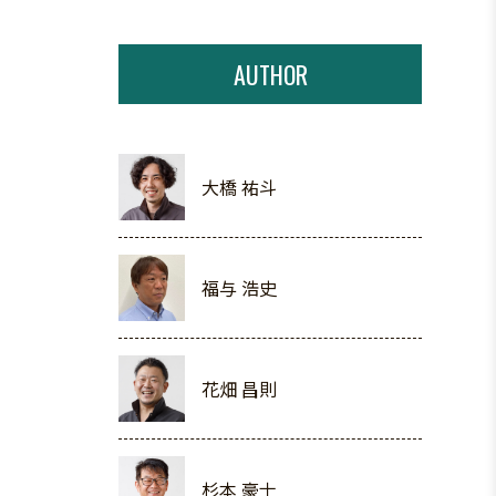
AUTHOR
大橋 祐斗
福与 浩史
花畑 昌則
杉本 豪士