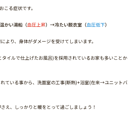
ておこる症状です。
温かい湯船（
血圧上昇
）→冷たい脱衣室（
血圧低下
）
荷により、身体がダメージを受けてしまいます。
とタイルで仕上げたお風呂)を採用されているお家も多いことか
ている事から、洗面室の工事(断熱)+浴室(在来→ユニットバ
押さえ、しっかりと暖をとって過ごしましょう！
↓