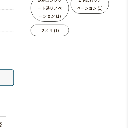
ート造リノベ
ベーション (1)
ーション (1)
２×４ (1)
る